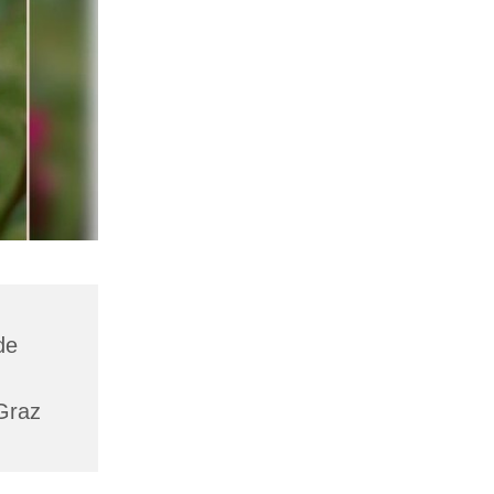
de
Graz