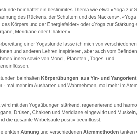
stunde beinhaltet ein bestimmtes Thema wie etwa «Yoga zur S
annung des Rückens, der Schultern und des Nackens», «Yoga 
 des Körpers und der Energiefelder» oder «Yoga zur Stärkung 
rgane, Meridiane oder Chakren».
orbereitung einer Yogastunde lasse ich mich von verschiedenen
tionen und anderen Lehren inspirieren, aber auch vom Befinden
ehmer/-innen sowie von Mond-, Planeten-, Tages- und
teneinflüssen.
tunden beinhalten
Körperübungen
aus Yin- und Yangorient
n
- mal mehr im Ausharren und Wahrnehmen, mal mehr im Ate
 wird mit den Yogaübungen stärkend, regenerierend und harmo
Organe, Drüsen, Chakren und Meridiane eingewirkt und Muskeln
d die gesamte Wirbelsäule positiv beeinflusst.
 gelenkten
Atmung
und verschiedenen
Atemmethoden
tanken 