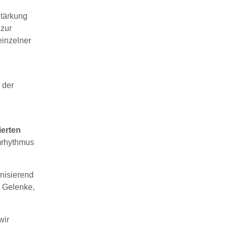
tärkung
zur
einzelner
 der
ierten
mrhythmus
nisierend
, Gelenke,
wir