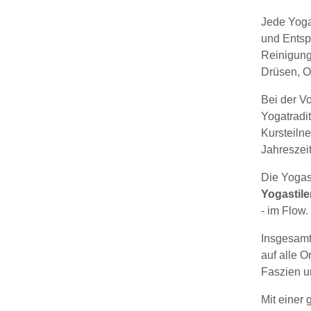
Jede Yoga
und Entsp
Reinigung
Drüsen, O
Bei der V
Yogatradi
Kursteiln
Jahreszei
Die Yogas
Yogastile
- im Flow.
Insgesamt
auf alle 
Faszien un
Mit einer