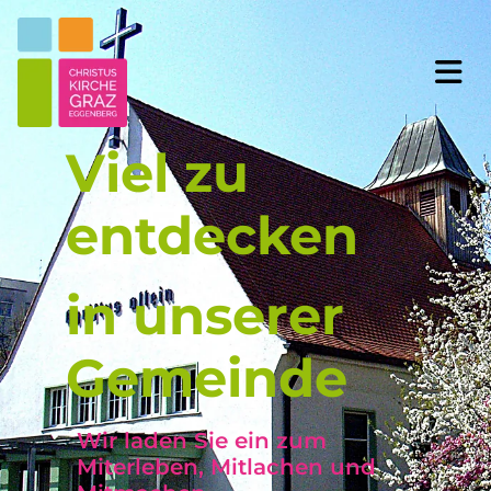
Viel zu
entdecken
in unserer
Gemeinde
Wir laden Sie ein zum
Miterleben, Mitlachen und