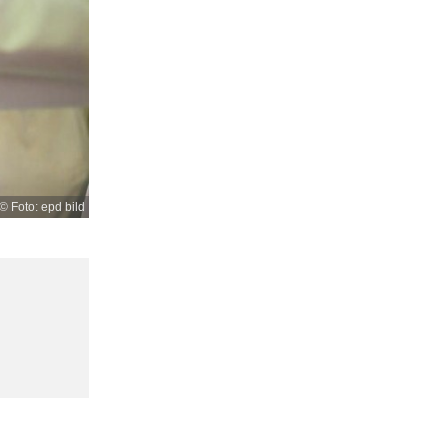
© Foto: epd bild
,