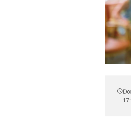
Don
17