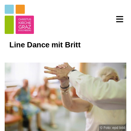
Line Dance mit Britt
© Foto: epd bild