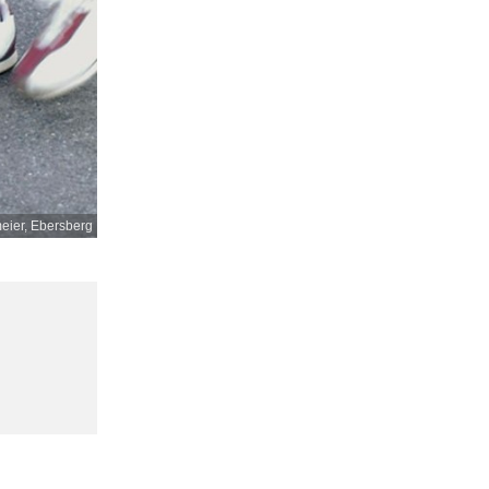
ier, Ebersberg
,