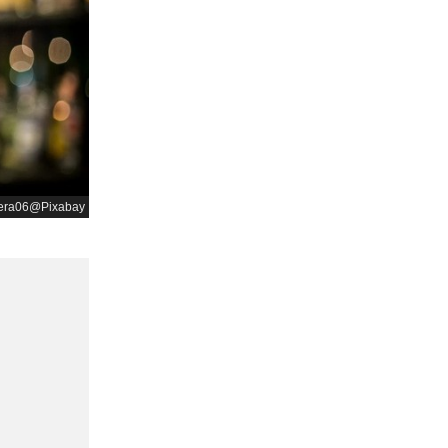
era06@Pixabay
,