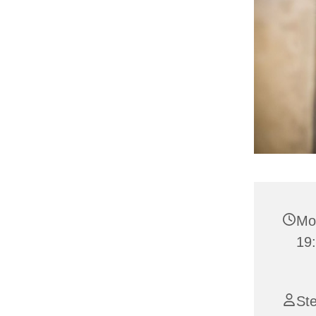
Mo
19
St