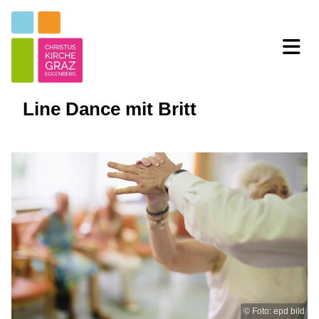
Line Dance mit Britt
© Foto: epd bild