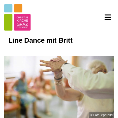
Line Dance mit Britt
© Foto: epd bild