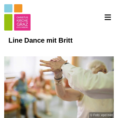
Line Dance mit Britt
© Foto: epd bild