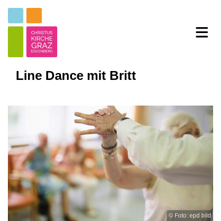
Line Dance mit Britt
© Foto: epd bild