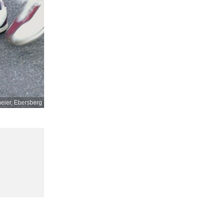
ier, Ebersberg
,