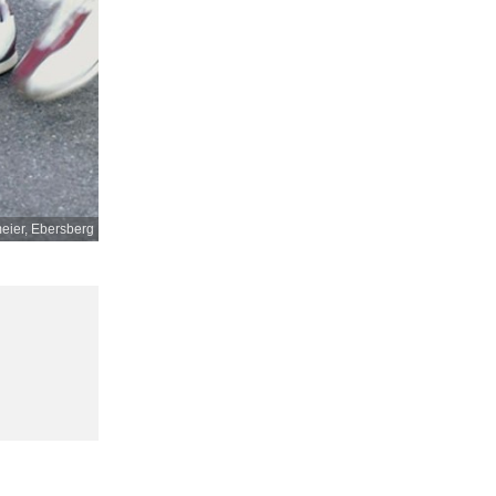
ier, Ebersberg
,