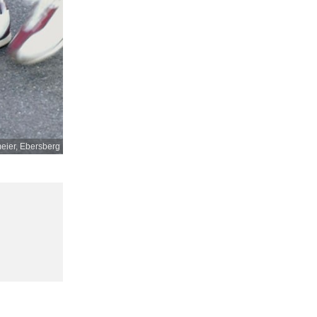
ier, Ebersberg
,