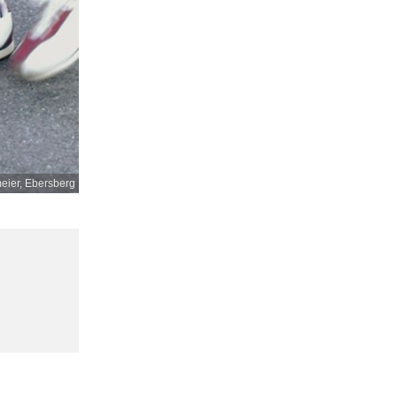
ier, Ebersberg
,