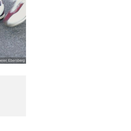
ier, Ebersberg
,