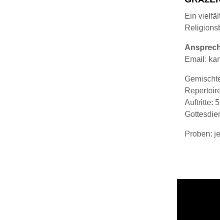
Ein vielf
Religions
Ansprec
Email: ka
Gemischte
Repertoire
Auftritte:
Gottesdie
Proben: j