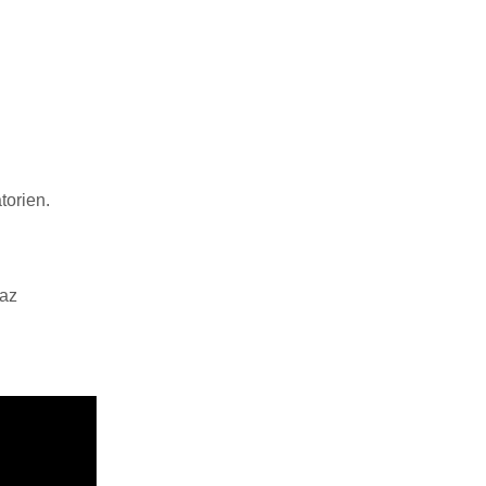
torien.
raz