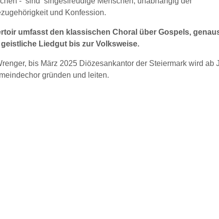
lchen - sind singesfreudige Menschen, unabhängig der
ugehörigkeit und Konfession.
toir umfasst den klassischen Choral über Gospels, genau
geistliche Liedgut bis zur Volksweise.
enger, bis März 2025 Diözesankantor der Steiermark wird ab 
eindechor gründen und leiten.