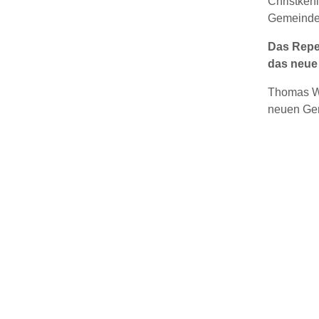
Christkeh
Gemeindez
Das Reper
das neue 
Thomas Wr
neuen Gem